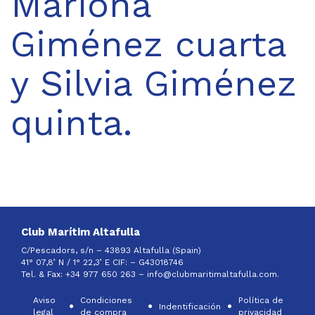
Mariona
Giménez cuarta
y Silvia Giménez
quinta.
Club Marítim Altafulla
C/Pescadors, s/n – 43893 Altafulla (Spain)
41° 07,8’ N / 1° 22,3’ E CIF: –
G43018746
Tel. & Fax: +34 977 650 263 –
info@clubmaritimaltafulla.com.
Aviso
Condiciones
Política de
Indentificación
legal
de compra
privacidad