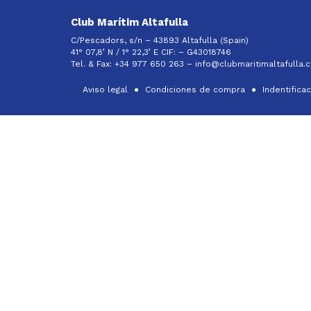
Club Marítim Altafulla
C/Pescadors, s/n – 43893 Altafulla (Spain)
41° 07,8’ N / 1° 22,3’ E CIF: –
G43018746
Tel. & Fax: +34 977 650 263 –
info@clubmaritimaltafulla.
Aviso legal
Condiciones de compra
Indentifica