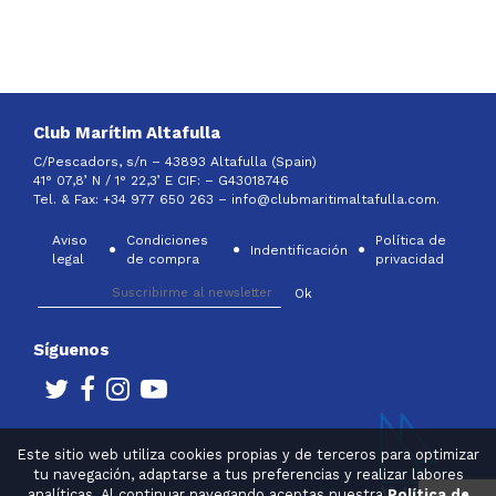
Club Marítim Altafulla
C/Pescadors, s/n – 43893 Altafulla (Spain)
41° 07,8’ N / 1° 22,3’ E CIF: –
G43018746
Tel. & Fax: +34 977 650 263 –
info@clubmaritimaltafulla.com.
Aviso
Condiciones
Política de
Indentificación
legal
de compra
privacidad
Síguenos
Este sitio web utiliza cookies propias y de terceros para optimizar
tu navegación, adaptarse a tus preferencias y realizar labores
analíticas. Al continuar navegando aceptas nuestra
Política de