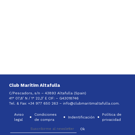
Club Marítim Altafulla
C/Pescadors, s/n – 43893 Altafulla (Spain)
41° 07,8’ N / 1° 22,3’ E CIF: –
G43018746
Tel. & Fax: +34 977 650 263 –
info@clubmaritimaltafulla.com.
Aviso
Condiciones
Política de
Indentificación
legal
de compra
privacidad