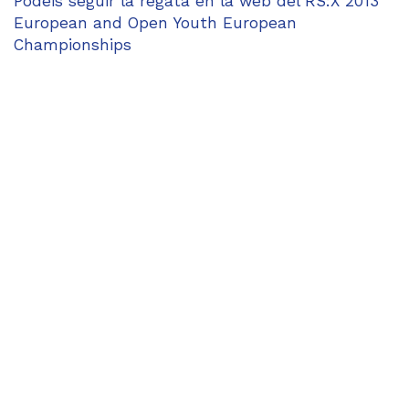
Podéis seguir la regata en la web del
RS:X 2013
European and Open Youth European
Championships