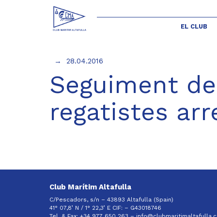
EL CLUB
28.04.2016
Seguiment de
regatistes arr
Club Marítim Altafulla
C/Pescadors, s/n – 43893 Altafulla (Spain)
41° 07,8’ N / 1° 22,3’ E CIF: –
G43018746
Tel. & Fax: +34 977 650 263 –
info@clubmaritimaltafulla.