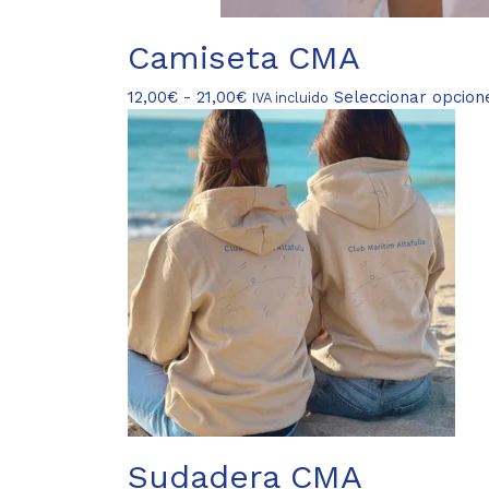
Camiseta CMA
Rango
12,00
€
-
21,00
€
Seleccionar opcion
IVA incluido
de
precios:
desde
12,00€
hasta
21,00€
Sudadera CMA