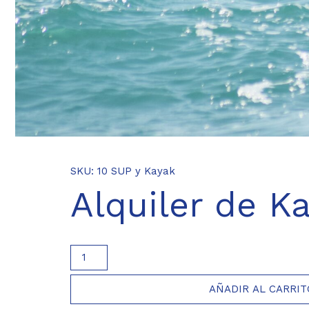
SKU:
10
SUP y Kayak
Alquiler de K
Alquiler
de
Kayak
AÑADIR AL CARRIT
cantidad