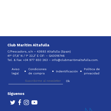
Club Marítim Altafulla
C/Pescadors, s/n – 43893 Altafulla (Spain)
41° 07,8’ N / 1° 22,3’ E CIF: –
G43018746
Tel. & Fax: +34 977 650 263 –
info@clubmaritimaltafulla.com.
Aviso
Condiciones
Política de
Indentificación
legal
de compra
privacidad
Síguenos