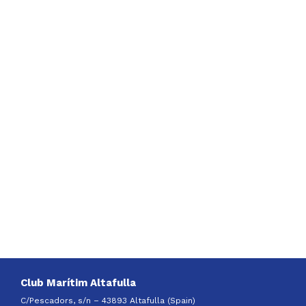
Club Marítim Altafulla
C/Pescadors, s/n – 43893 Altafulla (Spain)