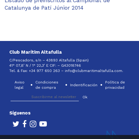
Listado de preinscritos al Campionat de
Catalunya de Patí Júnior 2014
Club Marítim Altafulla
C/Pescadors, s/n – 43893 Altafulla (Spain)
41° 07,8’ N / 1° 22,3’ E CIF: –
G43018746
Tel. & Fax: +34 977 650 263 –
info@clubmaritimaltafulla.com.
Aviso
Condiciones
Política de
Indentificación
legal
de compra
privacidad
Síguenos