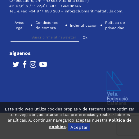
C/Pescadors, s/n – 43893 Altafulla (Spain)
41° 07,8’ N / 1° 22,3’ E CIF: –
G43018746
Tel. & Fax: +34 977 650 263 –
info@clubmaritimaltafulla.com.
Aviso
Condiciones
Política de
Indentificación
legal
de compra
privacidad
Síguenos
Este sitio web utiliza cookies propias y de terceros para optimizar
tu navegación, adaptarse a tus preferencias y realizar labores
analíticas. Al continuar navegando aceptas nuestra
Política de
cookies
.
Aceptar