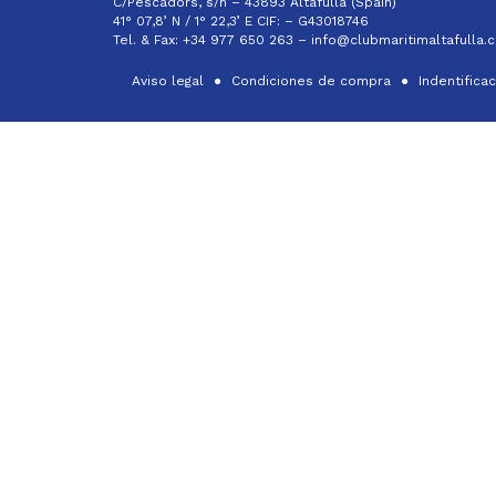
C/Pescadors, s/n – 43893 Altafulla (Spain)
41° 07,8’ N / 1° 22,3’ E CIF: –
G43018746
Tel. & Fax: +34 977 650 263 –
info@clubmaritimaltafulla.
Aviso legal
Condiciones de compra
Indentifica