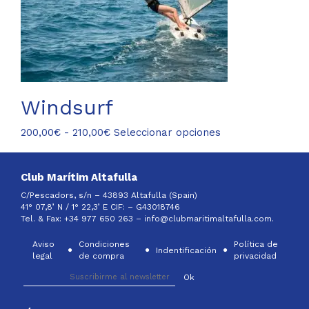
Windsurf
Rango
Este
200,00
€
-
210,00
€
Seleccionar opciones
de
producto
precios:
tiene
desde
múltiples
Club Marítim Altafulla
200,00€
variantes.
C/Pescadors, s/n – 43893 Altafulla (Spain)
hasta
Las
41° 07,8’ N / 1° 22,3’ E CIF: –
G43018746
210,00€
opciones
Tel. & Fax: +34 977 650 263 –
info@clubmaritimaltafulla.com.
se
Aviso
Condiciones
Política de
pueden
Indentificación
legal
de compra
privacidad
elegir
en
la
página