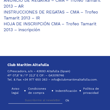
ANUNCIO DE REGATAS – CMA – Trofeo Tamarit
2013 – AR
INSTRUCCIONES DE REGATAS – CMA – Trofeo
Tamarit 2013 – IR
HOJA DE INSCRIPCIÓN CMA – Trofeo Tamarit
2013 – inscripción
Club Marítim Altafulla
C/Pescadors, s/n – 43893 Altafulla (Spain)
41° 07,8’ N / 1° 22,3’ E CIF: –
G43018746
Tel. & Fax: +34 977 650 263 –
info@clubmaritimaltafulla.com.
Aviso
Condiciones
Política de
Indentificación
legal
de compra
privacidad