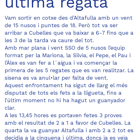
última regata
Vam sortir en cotxe des d’Altafulla amb un vent
de 15 nusos i puntes de 18. Però tot va ser
arribar a Cubelles que va baixar a 6-7 fins que a
les 3 de la tarda va caure del tot.
Amb mar plana i vent SSO de 5 nusos l’equip
format per la Mariona, la Silvia, el Pepe, el Pau i
l’Àlex es van fer a l´aigua i va començar la
primera de les 5 regates que es van realitzar. La
sisena es va anul•lar per falta de vent.
Aquest enfrontament ha sigut de llarg el més
disputat de tots els fets a la lligueta, fins a
l’últim moment no hi ha hagut un guanyador
clar.
A les 13,45 hores es portaven fetes 3 proves
amb el resultat de 2 a 1 a favor de Cubelles. La
quarta la va guanyar Altafulla i amb 2 a 2 tot es
decidia a la cinquena i última, doncs ja es veia