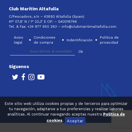
Club Marítim Altafulla
C/Pescadors, s/n – 43893 Altafulla (Spain)
41° 07,8’ N / 1° 22,3’ E CIF: –
G43018746
Tel. & Fax: +34 977 650 263 –
info@clubmaritimaltafulla.com.
Aviso
Condiciones
Política de
Indentificación
legal
de compra
privacidad
Síguenos
Este sitio web utiliza cookies propias y de terceros para optimizar
tu navegación, adaptarse a tus preferencias y realizar labores
analíticas. Al continuar navegando aceptas nuestra
Política de
cookies
.
Aceptar