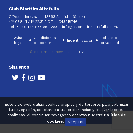
Club Marítim Altafulla
C/Pescadors, s/n – 43893 Altafulla (Spain)
41° 07,8’ N / 1° 22,3’ E CIF: –
G43018746
Tel. & Fax: +34 977 650 263 –
info@clubmaritimaltafulla.com.
Aviso
Condiciones
Política de
Indentificación
legal
de compra
privacidad
Síguenos
Este sitio web utiliza cookies propias y de terceros para optimizar
tu navegación, adaptarse a tus preferencias y realizar labores
analíticas. Al continuar navegando aceptas nuestra
Política de
cookies
.
Aceptar