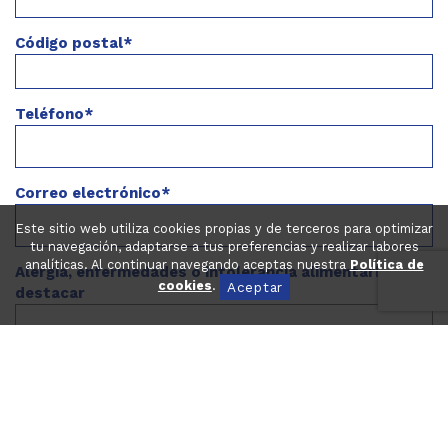
Código postal*
Teléfono*
Correo electrónico*
Este sitio web utiliza cookies propias y de terceros para optimizar
tu navegación, adaptarse a tus preferencias y realizar labores
analíticas. Al continuar navegando aceptas nuestra
Política de
Alergia, enfermedades o intolerancia alimentaria a
cookies
.
Aceptar
destacar
¿Ha realizado algún curso de tenis anteriormente?*