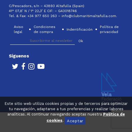
C/Pescadors, s/n – 43893 Altafulla (Spain)
41° 07,8’ N / 1° 22,3’ E CIF: –
G43018746
Tel. & Fax: +34 977 650 263 –
info@clubmaritimaltafulla.com.
Aviso
Condiciones
Política de
Indentificación
legal
de compra
privacidad
Síguenos
Este sitio web utiliza cookies propias y de terceros para optimizar
tu navegación, adaptarse a tus preferencias y realizar labores
analíticas. Al continuar navegando aceptas nuestra
Política de
cookies
.
Aceptar