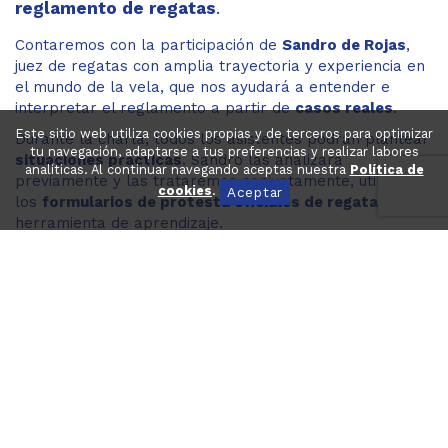
reglamento de regatas
.
Contaremos con la participación de
Sandro de Rojas
,
juez de regatas con amplia trayectoria y experiencia en
el mundo de la vela, que nos ayudará a entender e
interpretar el reglamento a partir de
casos reales
.
Este sitio web utiliza cookies propias y de terceros para optimizar
Durante la charla, todos los asistentes podrán plantear
tu navegación, adaptarse a tus preferencias y realizar labores
situaciones prácticas
. Sandro las analizará
analíticas. Al continuar navegando aceptas nuestra
Política de
previamente y las trataremos conjuntamente, utilizando
cookies
.
Aceptar
los
formularios de protesta oficiales de regata
como
herramienta de aprendizaje.
Os animamos a presentar experiencias y situaciones
reales para aprovechar al
máximo esta oportunidad
.
Para participar, es necesario enviar los formularios
debidamente cumplimentados antes del
20 de febrero
,
ya sea:
por correo electrónico a
cma@cmaaltafulla.com
entregándolos directamente en la
oficina del club
.
📄
Haz clic aquí para descargar el formulario de
protesta