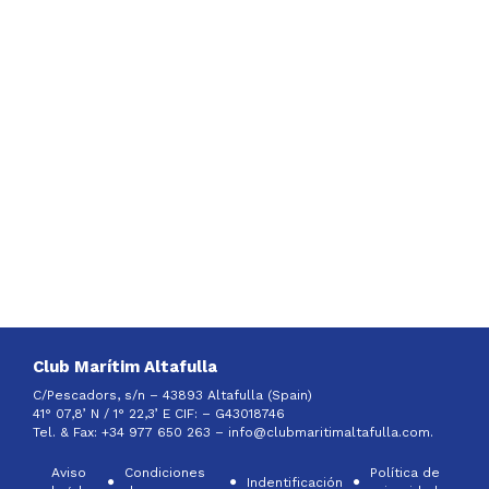
Club Marítim Altafulla
C/Pescadors, s/n – 43893 Altafulla (Spain)
41° 07,8’ N / 1° 22,3’ E CIF: –
G43018746
Tel. & Fax: +34 977 650 263 –
info@clubmaritimaltafulla.com.
Aviso
Condiciones
Política de
Indentificación