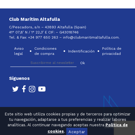
Club Marítim Altafulla
C/Pescadors, s/n – 43893 Altafulla (Spain)
41° 07,8’ N / 1° 22,3’ E CIF: –
G43018746
Tel. & Fax: +34 977 650 263 –
info@clubmaritimaltafulla.com.
Aviso
Condiciones
Política de
Indentificación
legal
de compra
privacidad
Síguenos
Este sitio web utiliza cookies propias y de terceros para optimizar
tu navegación, adaptarse a tus preferencias y realizar labores
analíticas. Al continuar navegando aceptas nuestra
Política de
cookies
.
Aceptar