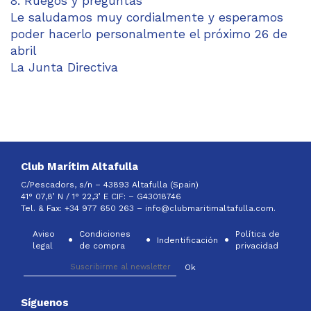
8. Ruegos y preguntas
Le saludamos muy cordialmente y esperamos
poder hacerlo personalmente el próximo 26 de
abril
La Junta Directiva
Club Marítim Altafulla
C/Pescadors, s/n – 43893 Altafulla (Spain)
41° 07,8’ N / 1° 22,3’ E CIF: –
G43018746
Tel. & Fax: +34 977 650 263 –
info@clubmaritimaltafulla.com.
Aviso
Condiciones
Política de
Indentificación
legal
de compra
privacidad
Síguenos