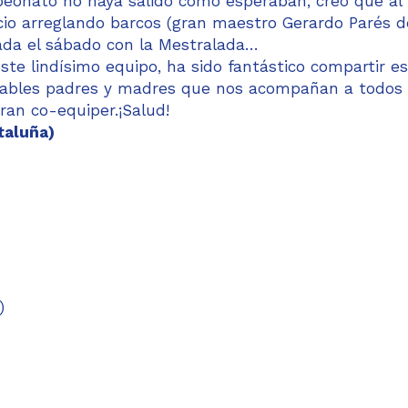
mpeonato no haya salido como esperaban, creo que al
cio arreglando barcos (gran maestro Gerardo Parés d
nada el sábado con la Mestralada…
e lindísimo equipo, ha sido fantástico compartir e
sables padres y madres que nos acompañan a todos 
an co-equiper.¡Salud!
taluña)
)