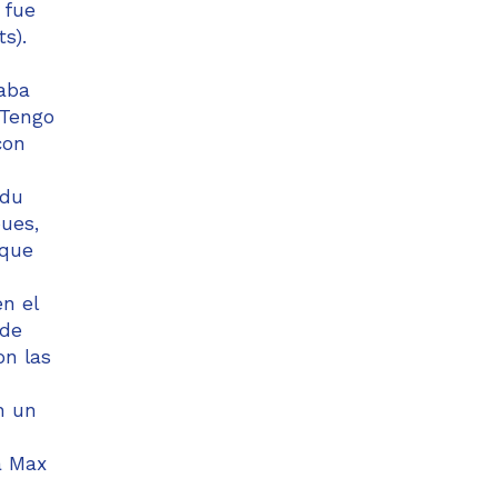
 fue
s).
haba
 Tengo
con
Edu
pues,
 que
n el
 de
on las
n un
a Max