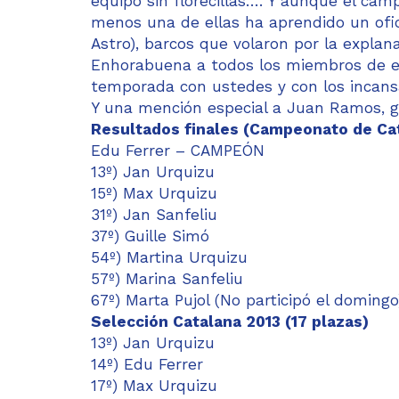
equipo sin florecillas…. Y aunque el ca
menos una de ellas ha aprendido un ofi
Astro), barcos que volaron por la expla
Enhorabuena a todos los miembros de est
temporada con ustedes y con los incan
Y una mención especial a Juan Ramos, gr
Resultados finales (Campeonato de Ca
Edu Ferrer – CAMPEÓN
13º) Jan Urquizu
15º) Max Urquizu
31º) Jan Sanfeliu
37º) Guille Simó
54º) Martina Urquizu
57º) Marina Sanfeliu
67º) Marta Pujol (No participó el domingo
Selección Catalana 2013 (17 plazas)
13º) Jan Urquizu
14º) Edu Ferrer
17º) Max Urquizu