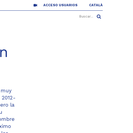
ACCESO USUARIOS
CATALÀ
n
ó muy
n 2012-
ero la
u
hombre
óximo