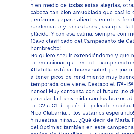
Y en medio de todas estas alegrías, otr
cabeza tan bien amueblada que casi lo 
¡Teníamos papas calientes en otros frent
rendimiento y consistencia, esa que da
plácido. Y con esa calma, siempre con m
13avo clasificado del Campeoanto de Cata
hombrecito!
No quiero seguir extendiéndome y que no 
de mencionar que en este campeonato vi
Altafulla está en buena salud, porque n
a tener picos de rendimiento muy bueno
temporada que viene. Destaco el 17º-15º-1
nenes! Muy contenta con el futuro ¡no 
para dar la bienvenida con los brazos ab
de G2 a G1 después de pelearlo mucho.
Nico Olabarría… ¡los estamos esperando!
Y nuestras niñas… ¿Qué decir de Marta Pu
del Optimist también en este campeonat