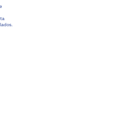
e
sta
lados.