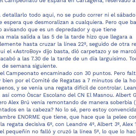
 el Campeonato de España en Cartagena, reservado a
etallarlo todo aquí, no se pudo correr ni el sábado 
de espera que desmoralizan a cualquiera. Pero que b
o avisando que es un depredador y que tiene
 mala salida a las 5 de la tarde hizo que llegara a
lemente hasta cruzar la línea 22º, seguido de otra r
uí el «AstroBoy» dijo basta, dió carpetazo y se marc
 acabó a las 7.30 de la tarde de un día larguísimo. T
n de semana siguiente.
ó el Campeonato encaminado con 30 puntos. Pero falt
bien por el Comité de Regatas a 7 minutos de la ho
enos, y se venía una regata difícil de controlar. Lea
 así como Òscar Escolano del CN El Masnou. Albert G
ñero Alex Brú venía remontando de manera soberbia 
ntados en la cabeza? No lo sé, pero estoy convencid
hambre ENORME que tiene, que hace que la pelee co
regata decisiva 6º, con Leandre 4º, Albert 3º, Alex 1
l pequeñín no falló y cruzó la línea 5º, lo que lo hac