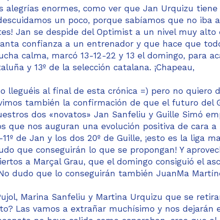
as alegrías enormes, como ver que Jan Urquizu tiene 
descuidamos un poco, porque sabíamos que no iba a f
es! Jan se despide del Optimist a un nivel muy alto
 tanta confianza a un entrenador y que hace que tod
ucha calma, marcó 13-12-22 y 13 el domingo, para a
luña y 13º de la selección catalana. ¡Chapeau,
lleguéis al final de esta crónica =) pero no quiero d
mos también la confirmación de que el futuro del 
uestros dos «novatos» Jan Sanfeliu y Guille Simó e
s que nos auguran una evolución positiva de cara a 
1º de Jan y los dos 20º de Guille, ¡esto es la liga ma
dudo que conseguirán lo que se propongan! Y aprove
iertos a Marçal Grau, que el domingo consiguió el as
 No dudo que lo conseguirán también JuanMa Martín
jol, Marina Sanfeliu y Martina Urquizu que se retir
o? Las vamos a extrañar muchísimo y nos dejarán e