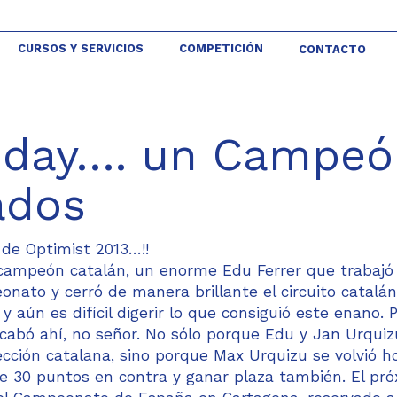
CURSOS Y SERVICIOS
COMPETICIÓN
CONTACTO
nday…. un Campeó
ados
de Optimist 2013…!!
e campeón catalán, un enorme Edu Ferrer que trabaj
nato y cerró de manera brillante el circuito catalá
aún es difícil digerir lo que consiguió este enano. P
acabó ahí, no señor. No sólo porque Edu y Jan Urquiz
ección catalana, sino porque Max Urquizu se volvió 
e 30 puntos en contra y ganar plaza también. El pr