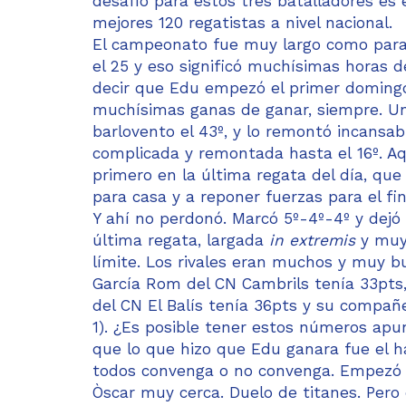
desafío para estos tres batalladores es
mejores 120 regatistas a nivel nacional.
El campeonato fue muy largo como para d
el 25 y eso significó muchísimas horas 
decir que Edu empezó el primer doming
muchísimas ganas de ganar, siempre. Una
barlovento el 43º, y lo remontó incansab
complicada y remontada hasta el 16º. Aq
primero en la última regata del día, que
para casa y a reponer fuerzas para el fi
Y ahí no perdonó. Marcó 5º-4º-4º y dej
última regata, largada
in extremis
y muy 
límite. Los rivales eran muchos y muy bu
García Rom del CN Cambrils tenía 33pts,
del CN El Balís tenía 36pts y su compa
1). ¿Es posible tener estos números apu
que lo que hizo que Edu ganara fue el 
todos convenga o no convenga. Empezó la 
Òscar muy cerca. Duelo de titanes. Pero e