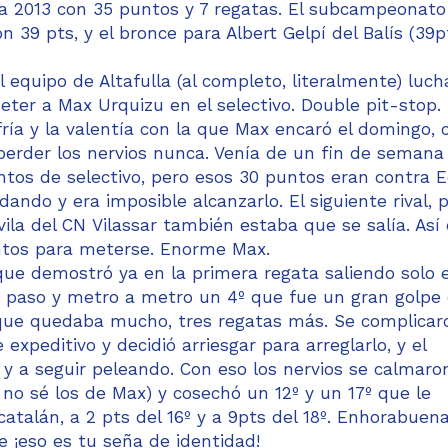
2013 con 35 puntos y 7 regatas. El subcampeonato
39 pts, y el bronce para Albert Gelpí del Balís (39pt
l equipo de Altafulla (al completo, literalmente) luc
eter a Max Urquizu en el selectivo. Double pit-stop.
ría y la valentía con la que Max encaró el domingo, 
perder los nervios nunca. Venía de un fin de semana
os de selectivo, pero esos 30 puntos eran contra 
ando y era imposible alcanzarlo. El siguiente rival, 
ila del CN Vilassar también estaba que se salía. Así
puntos para meterse. Enorme Max.
que demostró ya en la primera regata saliendo solo e
a paso y metro a metro un 4º que fue un gran golpe
que quedaba mucho, tres regatas más. Se complicar
expeditivo y decidió arriesgar para arreglarlo, y el
a y a seguir peleando. Con eso los nervios se calmaro
no sé los de Max) y cosechó un 12º y un 17º que le
 catalán, a 2 pts del 16º y a 9pts del 18º. Enhorabuen
e ¡eso es tu seña de identidad!