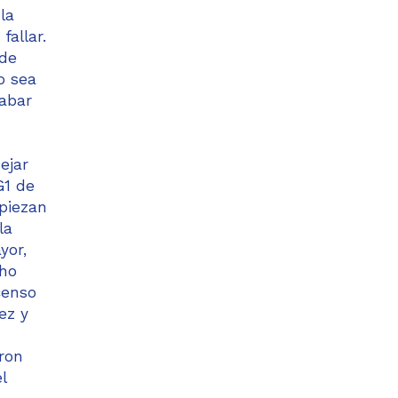
la
allar.
 de
o sea
cabar
ejar
G1 de
mpiezan
la
yor,
cho
censo
ez y
aron
l