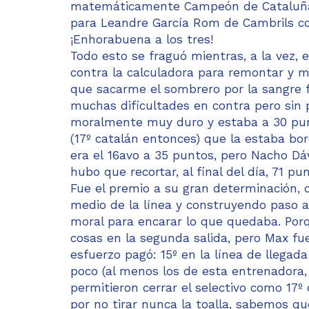
matemáticamente Campeón de Cataluña 
para Leandre García Rom de Cambrils con 
¡Enhorabuena a los tres!
Todo esto se fraguó mientras, a la vez, e
contra la calculadora para remontar y m
que sacarme el sombrero por la sangre f
muchas dificultades en contra pero sin 
moralmente muy duro y estaba a 30 punt
(17º catalán entonces) que la estaba bord
era el 16avo a 35 puntos, pero Nacho Dáv
hubo que recortar, al final del día, 71 
Fue el premio a su gran determinación, 
medio de la línea y construyendo paso 
moral para encarar lo que quedaba. Por
cosas en la segunda salida, pero Max fue 
esfuerzo pagó: 15º en la línea de llegad
poco (al menos los de esta entrenadora, 
permitieron cerrar el selectivo como 17º
por no tirar nunca la toalla, sabemos qu