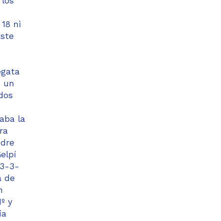
 los
18 ni
aste
egata
ó un
odos
aba la
ra
ndre
elpí
(3-3-
a de
n
º y
ía