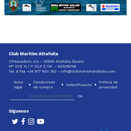
Club Marítim Altafulla
C/Pescadors, s/n – 43893 Altafulla (Spain)
41° 07,8’ N / 1° 22,3’ E CIF: –
G43018746
Tel. & Fax: +34 977 650 263 –
info@clubmaritimaltafulla.com.
Aviso
Condiciones
Política de
Indentificación
legal
de compra
privacidad
Síguenos