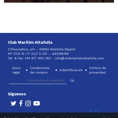
Club Marítim Altafulla
C/Pescadors, s/n – 43893 Altafulla (Spain)
41° 07,8’ N / 1° 22,3’ E CIF: –
G43018746
Tel. & Fax: +34 977 650 263 –
info@clubmaritimaltafulla.com.
Aviso
Condiciones
Política de
Indentificación
legal
de compra
privacidad
Síguenos