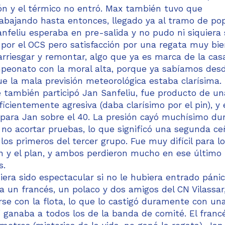
ión y el térmico no entró. Max también tuvo que
abajando hasta entonces, llegado ya al tramo de pop
nfeliu esperaba en pre-salida y no pudo ni siquiera s
 por el OCS pero satisfacción por una regata muy bi
rriesgar y remontar, algo que ya es marca de la cas
campeonato con la moral alta, porque ya sabíamos desd
ue la mala previsión meteorológica estaba clarísima.
e también participó Jan Sanfeliu, fue producto de un
icientemente agresiva (daba clarísimo por el pin), y 
y para Jan sobre el 40. La presión cayó muchísimo du
 no acortar pruebas, lo que significó una segunda ce
s primeros del tercer grupo. Fue muy difícil para l
ón y el plan, y ambos perdieron mucho en ese último
s.
era sido espectacular si no le hubiera entrado páni
o a un francés, un polaco y dos amigos del CN Vilassar
rse con la flota, lo que lo castigó duramente con un
ganaba a todos los de la banda de comité. El franc