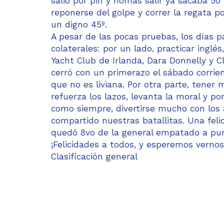
salió por pin y nomás salir ya sacaba 50
reponerse del golpe y correr la regata p
un digno 45º.
A pesar de las pocas pruebas, los días p
colaterales: por un lado, practicar inglé
Yacht Club de Irlanda, Dara Donnelly y C
cerró con un primerazo el sábado corrien
que no es liviana. Por otra parte, tene
refuerza los lazos, levanta la moral y po
como siempre, divertirse mucho con los
compartido nuestras batallitas. Una felic
quedó 8vo de la general empatado a pu
¡Felicidades a todos, y esperemos vernos 
Clasificación general