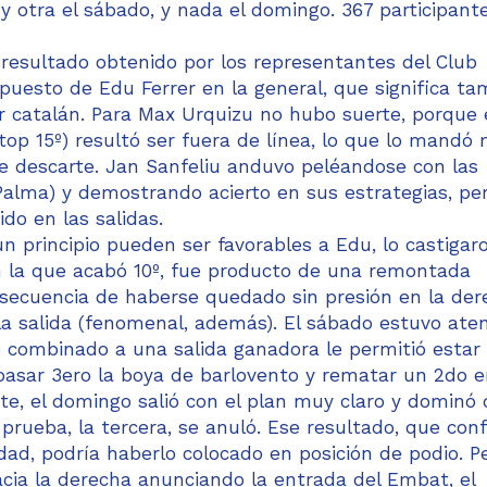
 y otra el sábado, y nada el domingo. 367 participant
 resultado obtenido por los representantes del Club
o puesto de Edu Ferrer en la general, que significa t
er catalán. Para Max Urquizu no hubo suerte, porque 
(top 15º) resultó ser fuera de línea, lo que lo mandó
d de descarte. Jan Sanfeliu anduvo peléandose con las
 Palma) y demostrando acierto en sus estrategias, pe
do en las salidas.
n principio pueden ser favorables a Edu, lo castigar
en la que acabó 10º, fue producto de una remontada
nsecuencia de haberse quedado sin presión en la der
a salida (fenomenal, además). El sábado estuvo ate
ue combinado a una salida ganadora le permitió estar
pasar 3ero la boya de barlovento y rematar un 2do e
nte, el domingo salió con el plan muy claro y dominó
 prueba, la tercera, se anuló. Ese resultado, que con
ad, podría haberlo colocado en posición de podio. Pe
cia la derecha anunciando la entrada del Embat, el