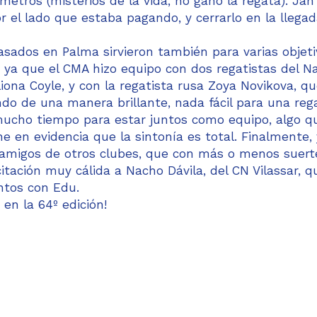
 metros (misterios de la vida, no ganó la regata). Ja
or el lado que estaba pagando, y cerrarlo en la llega
asados en Palma sirvieron también para varias objet
s, ya que el CMA hizo equipo con dos regatistas del Na
liona Coyle, y con la regatista rusa Zoya Novikova, q
do de una manera brillante, nada fácil para una reg
r mucho tiempo para estar juntos como equipo, algo q
ne en evidencia que la sintonía es total. Finalmente, 
 amigos de otros clubes, que con más o menos suert
itación muy cálida a Nacho Dávila, del CN Vilassar, q
ntos con Edu.
en la 64º edición!