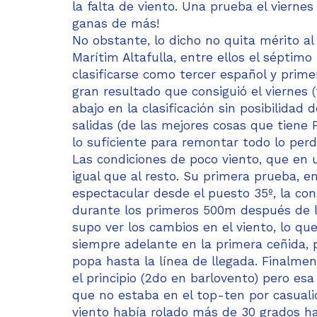
la falta de viento. Una prueba el viernes
ganas de más!
No obstante, lo dicho no quita mérito al
Marítim Altafulla, entre ellos el séptim
clasificarse como tercer español y prim
gran resultado que consiguió el viernes 
abajo en la clasificación sin posibilida
salidas (de las mejores cosas que tiene
lo suficiente para remontar todo lo perdi
Las condiciones de poco viento, que en u
igual que al resto. Su primera prueba, 
espectacular desde el puesto 35º, la co
durante los primeros 500m después de l
supo ver los cambios en el viento, lo q
siempre adelante en la primera ceñida, 
popa hasta la línea de llegada. Finalme
el principio (2do en barlovento) pero esa
que no estaba en el top-ten por casualid
viento había rolado más de 30 grados ha