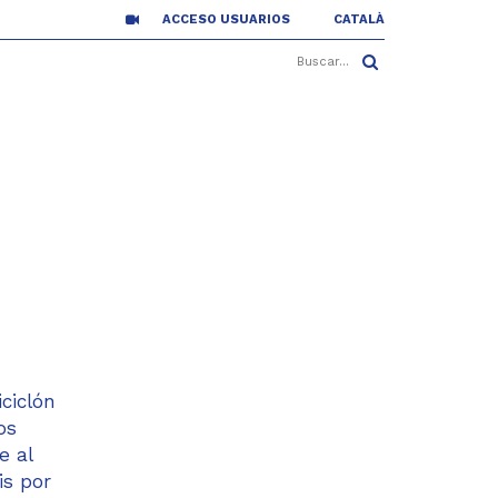
ACCESO USUARIOS
CATALÀ
ciclón
os
e al
is por