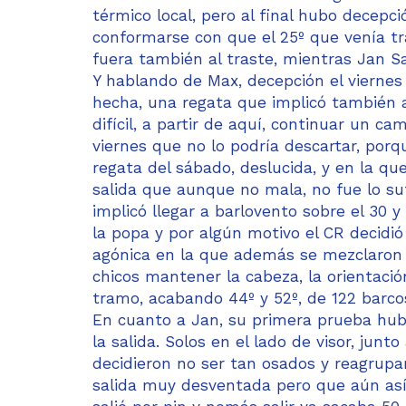
térmico local, pero al final hubo decepc
conformarse con que el 25º que venía tr
fuera también al traste, mientras Jan Sa
Y hablando de Max, decepción el viernes
hecha, una regata que implicó también a
difícil, a partir de aquí, continuar un 
viernes que no lo podría descartar, porq
regata del sábado, deslucida, y en la qu
salida que aunque no mala, no fue lo suf
implicó llegar a barlovento sobre el 30 
la popa y por algún motivo el CR decidió
agónica en la que además se mezclaron lo
chicos mantener la cabeza, la orientaci
tramo, acabando 44º y 52º, de 122 barco
En cuanto a Jan, su primera prueba hubi
la salida. Solos en el lado de visor, junt
decidieron no ser tan osados y reagrupa
salida muy desventada pero que aún así 