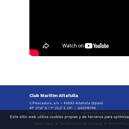
Club Marítim Altafulla
C/Pescadors, s/n – 43893 Altafulla (Spain)
41° 07,8’ N / 1° 22,3’ E CIF: –
G43018746
Tel. & Fax: +34 977 650 263 –
info@clubmaritimaltafulla.
Este sitio web utiliza cookies propias y de terceros para optimiz
Aviso legal
Condiciones de compra
Indentifica