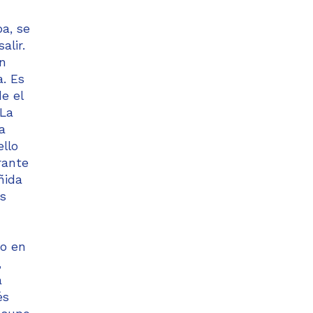
a, se
alir.
en
a. Es
e el
 La
a
ello
rante
ñida
os
co en
,
a
és