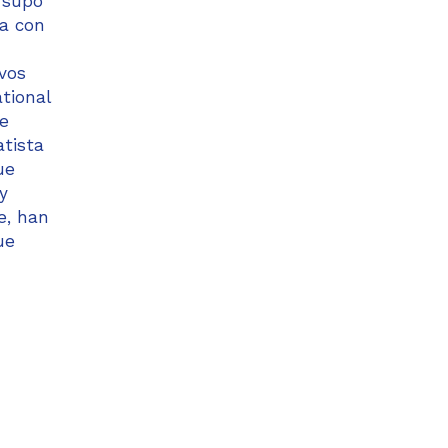
n supo
da con
ivos
tional
ue
atista
ue
y
e, han
ue