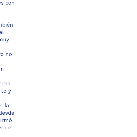
es con
ambién
el
 muy
ro no
on
echa
nto y
n la
 desde
firmó
ro el