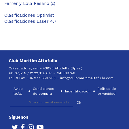
Ferrer y Lola Resano (c)
Clasificaciones Optimist
Clasificaciones Laser 4.7
Club Marítim Altafulla
C/Pescadors, s/n – 43893 Altafulla (Spain)
41° 07,8’ N / 1° 22,3’ E CIF: –
G43018746
Tel. & Fax: +34 977 650 263 –
info@clubmaritimaltafulla.com.
Aviso
Condiciones
Política de
Indentificación
legal
de compra
privacidad
Síguenos